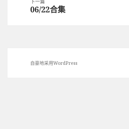
下一篇
06/22合集
下
篇
文
章：
自豪地采用WordPress