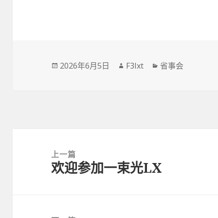
发
作
分
2026年6月5日
F3lxt
省事会
布
者
类
于
文
章
上一篇
欢迎参加一束光LX
导
上
航
篇
文
章：